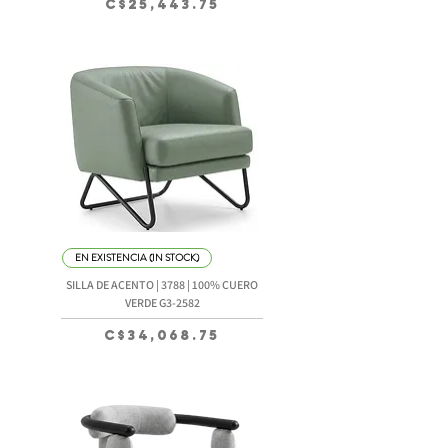
Precio
C$25,443.75
EN EXISTENCIA (IN STOCK)
SILLA DE ACENTO | 3788 | 100% CUERO
VERDE G3-2582
Precio
C$34,068.75