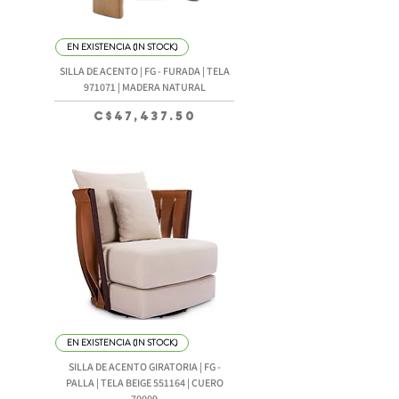
EN EXISTENCIA (IN STOCK)
SILLA DE ACENTO | FG - FURADA | TELA
971071 | MADERA NATURAL
Precio
C$47,437.50
EN EXISTENCIA (IN STOCK)
SILLA DE ACENTO GIRATORIA | FG -
PALLA | TELA BEIGE 551164 | CUERO
70009