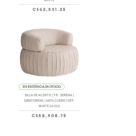
Precio
C$62,531.25
EN EXISTENCIA (IN STOCK)
SILLA DE ACENTO | TB - SERENA |
GIRATORIOA | 100% CUERO | OFF-
WHITE 10-010
Precio
C$58,908.75