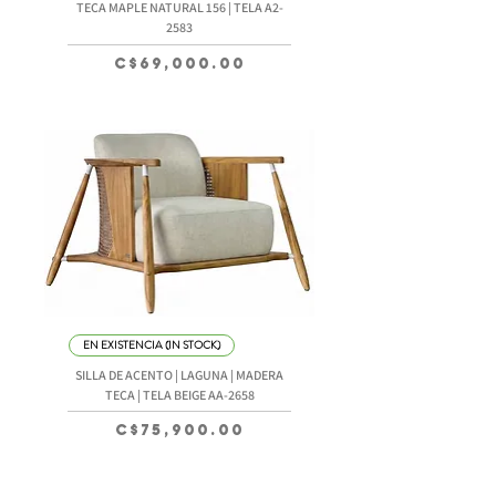
TECA MAPLE NATURAL 156 | TELA A2-
2583
Precio
C$69,000.00
EN EXISTENCIA (IN STOCK)
SILLA DE ACENTO | LAGUNA | MADERA
TECA | TELA BEIGE AA-2658
Precio
C$75,900.00