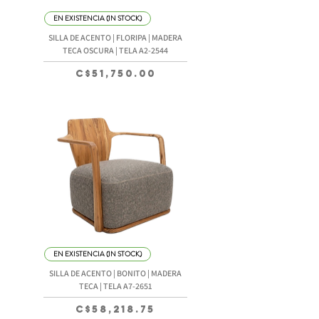
EN EXISTENCIA (IN STOCK)
SILLA DE ACENTO | FLORIPA | MADERA
TECA OSCURA | TELA A2-2544
Precio
C$51,750.00
EN EXISTENCIA (IN STOCK)
SILLA DE ACENTO | BONITO | MADERA
TECA | TELA A7-2651
Precio
C$58,218.75