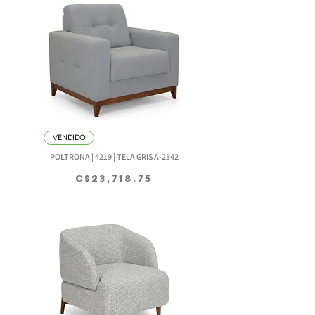
VENDIDO
POLTRONA | 4219 | TELA GRIS A-2342
Precio
C$23,718.75