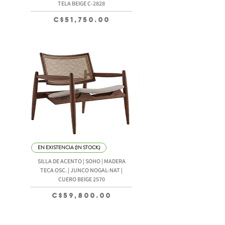
TELA BEIGE C-2828
Precio
C$51,750.00
EN EXISTENCIA (IN STOCK)
SILLA DE ACENTO | SOHO | MADERA
TECA OSC. | JUNCO NOGAL-NAT |
CUERO BEIGE 2570
Precio
C$59,800.00