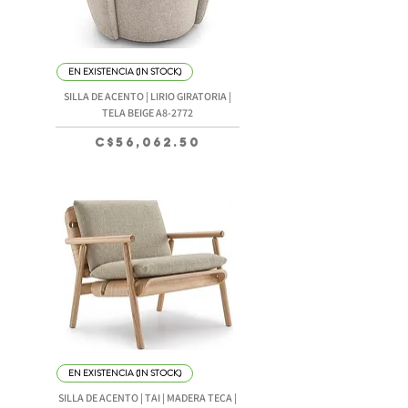
EN EXISTENCIA (IN STOCK)
SILLA DE ACENTO | LIRIO GIRATORIA |
TELA BEIGE A8-2772
Precio
C$56,062.50
EN EXISTENCIA (IN STOCK)
SILLA DE ACENTO | TAI | MADERA TECA |