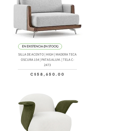
EN EXISTENCIA (IN STOCK)
SILLA DE ACENTO | HIGH | MADERA TECA
OSCURA 154 | PATAS ALUM. | TELA C-
2473
Precio
C$58,650.00