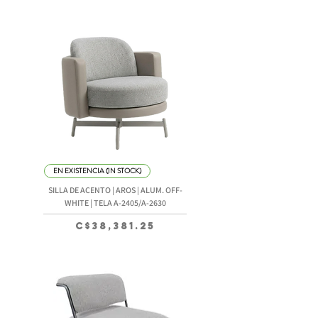
EN EXISTENCIA (IN STOCK)
SILLA DE ACENTO | AROS | ALUM. OFF-
WHITE | TELA A-2405/A-2630
Precio
C$38,381.25