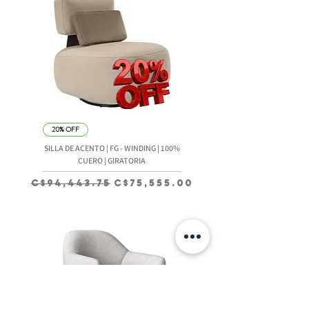
20% OFF
SILLA DE ACENTO | FG - WINDING | 100%
CUERO | GIRATORIA
Precio
Precio de oferta
C$94,443.75
C$75,555.00