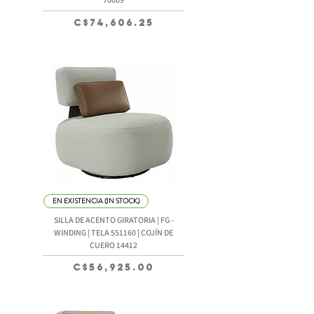
Precio
C$74,606.25
EN EXISTENCIA (IN STOCK)
SILLA DE ACENTO GIRATORIA | FG -
WINDING | TELA 551160 | COJÍN DE
CUERO 14412
Precio
C$56,925.00