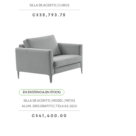
SILLA DE ACENTO | CUBUS
Precio
C$35,793.75
EN EXISTENCIA (IN STOCK)
SILLA DE ACENTO | MODEL | PATAS
ALUM. GRIS GRAFITO | TELA A3-2610
Precio
C$41,400.00