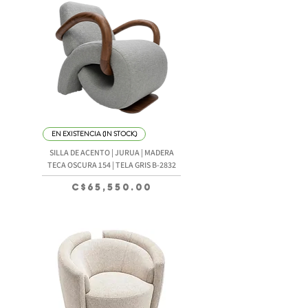
EN EXISTENCIA (IN STOCK)
SILLA DE ACENTO | JURUA | MADERA
TECA OSCURA 154 | TELA GRIS B-2832
Precio
C$65,550.00