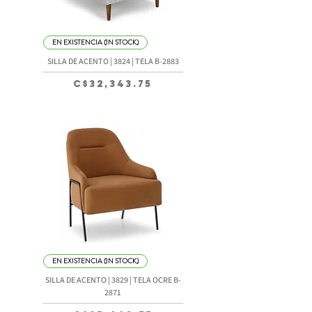
EN EXISTENCIA (IN STOCK)
SILLA DE ACENTO | 3824 | TELA B-2883
Precio
C$32,343.75
EN EXISTENCIA (IN STOCK)
SILLA DE ACENTO | 3829 | TELA OCRE B-
2871