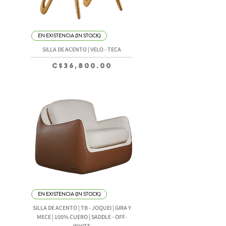
EN EXISTENCIA (IN STOCK)
SILLA DE ACENTO | VELO - TECA
Precio
C$36,800.00
EN EXISTENCIA (IN STOCK)
SILLA DE ACENTO | TB - JOQUEI | GIRA Y
MECE | 100% CUERO | SADDLE - OFF-
WHITE