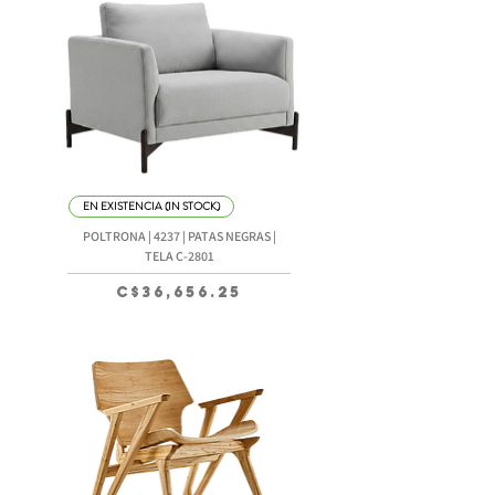
EN EXISTENCIA (IN STOCK)
POLTRONA | 4237 | PATAS NEGRAS |
TELA C-2801
Precio
C$36,656.25