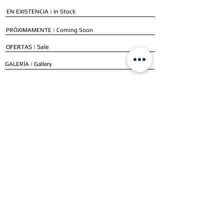
EN EXISTENCIA | In Stock
PRÓXIMAMENTE | Coming Soon
OFERTAS | Sale
GALERÍA | Gallery
COLECCIÓN COMPLETA | Full Collection
SERVICIOS
ENVÍO E INSTALACIÓN | Delivery & Installation
FORMAS DE PAGO | Payment Methods
GARANTÍA | Warranty
NUESTROS CLIENTES