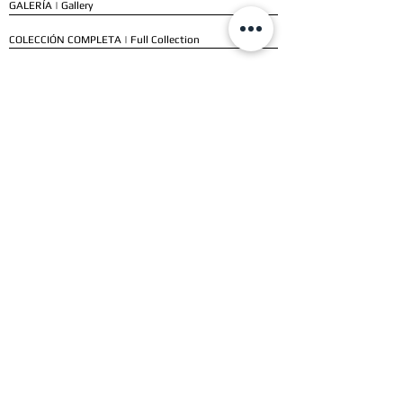
GALERÍA | Gallery
COLECCIÓN COMPLETA | Full Collection
SERVICIOS
ENVÍO E INSTALACIÓN | Delivery & Installation
FORMAS DE PAGO | Payment Methods
GARANTÍA | Warranty
NUESTROS CLIENTES
CLIENTES RESIDENCIALES | Residential Customers
CLIENTES COMERCIALES | Commercial Customers
TESTIMONIOS | Testimonials