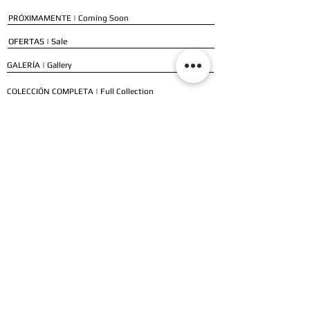
PRÓXIMAMENTE | Coming Soon
OFERTAS | Sale
GALERÍA | Gallery
COLECCIÓN COMPLETA | Full Collection
SERVICIOS
ENVÍO E INSTALACIÓN | Delivery & Installation
FORMAS DE PAGO | Payment Methods
GARANTÍA | Warranty
NUESTROS CLIENTES
CLIENTES RESIDENCIALES | Residential Customers