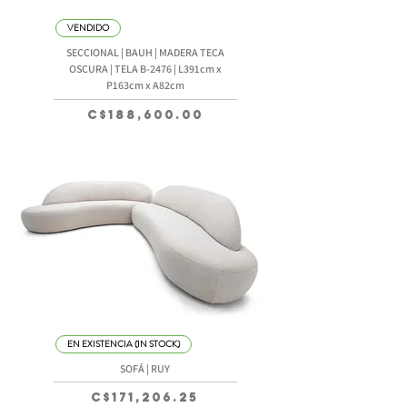
VENDIDO
SECCIONAL | BAUH | MADERA TECA
OSCURA | TELA B-2476 | L391cm x
P163cm x A82cm
Precio
C$188,600.00
EN EXISTENCIA (IN STOCK)
SOFÁ | RUY
Precio
C$171,206.25