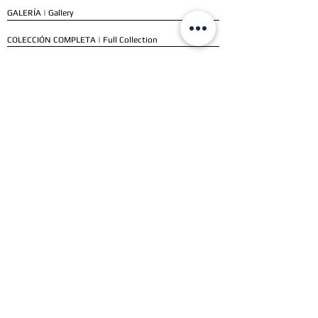
GALERÍA | Gallery
COLECCIÓN COMPLETA | Full Collection
SERVICIOS
ENVÍO E INSTALACIÓN | Delivery & Installation
FORMAS DE PAGO | Payment Methods
GARANTÍA | Warranty
NUESTROS CLIENTES
CLIENTES RESIDENCIALES | Residential Customers
CLIENTES COMERCIALES | Commercial Customers
TESTIMONIOS | Testimonials