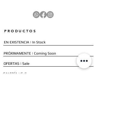
PRODUCTOS
EN EXISTENCIA | In Stock
PRÓXIMAMENTE | Coming Soon
OFERTAS | Sale
GALERÍA | Gallery
COLECCIÓN COMPLETA | Full Collection
SERVICIOS
ENVÍO E INSTALACIÓN | Delivery & Installation
FORMAS DE PAGO | Payment Methods