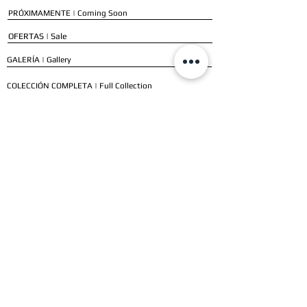
PRÓXIMAMENTE | Coming Soon
OFERTAS | Sale
GALERÍA | Gallery
COLECCIÓN COMPLETA | Full Collection
SERVICIOS
ENVÍO E INSTALACIÓN | Delivery & Installation
FORMAS DE PAGO | Payment Methods
GARANTÍA | Warranty
NUESTROS CLIENTES
CLIENTES RESIDENCIALES | Residential Customers