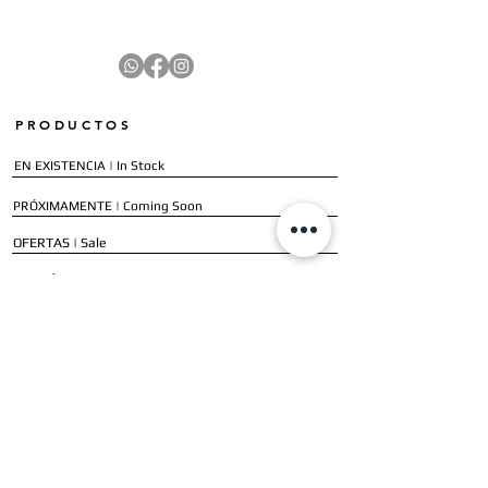
PRODUCTOS
EN EXISTENCIA | In Stock
PRÓXIMAMENTE | Coming Soon
OFERTAS | Sale
GALERÍA | Gallery
COLECCIÓN COMPLETA | Full Collection
SERVICIOS
ENVÍO E INSTALACIÓN | Delivery & Installation
FORMAS DE PAGO | Payment Methods