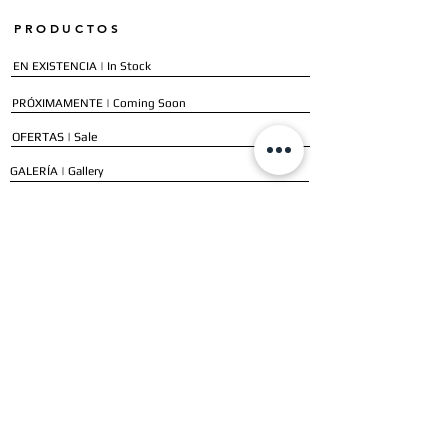
PRODUCTOS
EN EXISTENCIA | In Stock
PRÓXIMAMENTE | Coming Soon
OFERTAS | Sale
GALERÍA | Gallery
COLECCIÓN COMPLETA | Full Collection
SERVICIOS
ENVÍO E INSTALACIÓN | Delivery & Installation
FORMAS DE PAGO | Payment Methods
GARANTÍA | Warranty