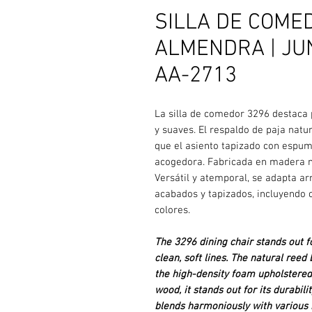
SILLA DE COMED
ALMENDRA | JU
AA-2713
La silla de comedor 3296 destaca 
y suaves. El respaldo de paja natu
que el asiento tapizado con espum
acogedora. Fabricada en madera ma
Versátil y atemporal, se adapta ar
acabados y tapizados, incluyendo 
colores.
The 3296 dining chair stands out f
clean, soft lines. The natural reed
the high-density foam upholstered
wood, it stands out for its durabili
blends harmoniously with various in