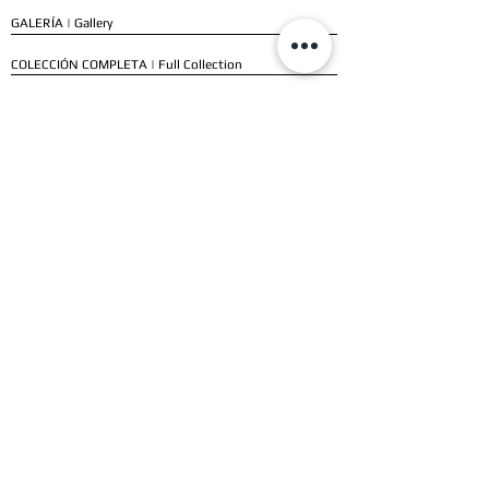
GALERÍA | Gallery
COLECCIÓN COMPLETA | Full Collection
SERVICIOS
ENVÍO E INSTALACIÓN | Delivery & Installation
FORMAS DE PAGO | Payment Methods
GARANTÍA | Warranty
NUESTROS CLIENTES
CLIENTES RESIDENCIALES | Residential Customers
CLIENTES COMERCIALES | Commercial Customers
TESTIMONIOS | Testimonials