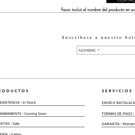
Favor incluir el nombre del producto en 
Suscríbase a nuestro bol
RODUCTOS
SERVICIOS
EXISTENCIA | In Stock
ENVÍO E INSTALACIÓN
ÓXIMAMENTE | Coming Soon
FORMAS DE PAGO |
RTAS | Sale
GARANTÍA | Warran
ERÍA | Gallery