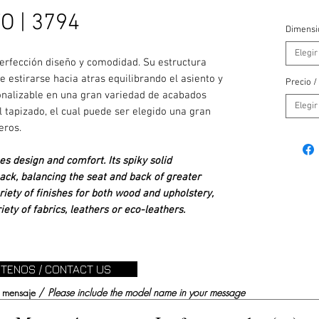
O | 3794
Dimensi
Elegir
perfección diseño y comodidad. Su estructura
estirarse hacia atras equilibrando el asiento y
Precio /
nalizable en una gran variedad de acabados
Elegir
 tapizado, el cual puede ser elegido una gran
ueros.
es design and comfort. Its spiky solid
ack, balancing the seat and back of greater
iety of finishes for both wood and upholstery,
ety of fabrics, leathers or eco-leathers.
TENOS / CONTACT US
su mensaje /
Please include the model name in your message