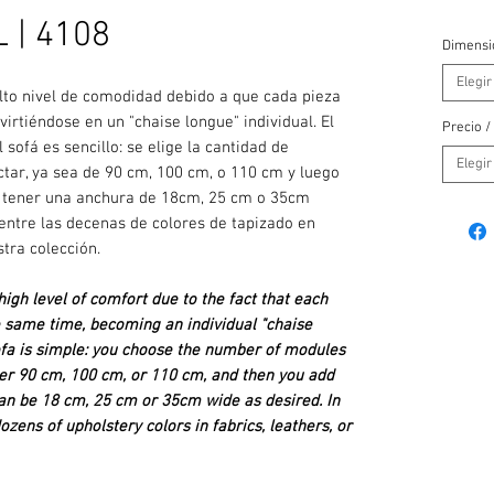
 | 4108
Dimensi
Elegir
lto nivel de comodidad debido a que cada pieza
nvirtiéndose en un "chaise longue" individual. El
Precio /
sofá es sencillo: se elige la cantidad de
Elegir
tar, ya sea de 90 cm, 100 cm, o 110 cm y luego
 tener una anchura de 18cm, 25 cm o 35cm
e entre las decenas de colores de tapizado en
stra colección.
igh level of comfort due to the fact that each
e same time, becoming an individual "chaise
sofa is simple: you choose the number of modules
her 90 cm, 100 cm, or 110 cm, and then you add
can be 18 cm, 25 cm or 35cm wide as desired. In
zens of upholstery colors in fabrics, leathers, or