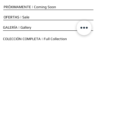
PRÓXIMAMENTE | Coming Soon
OFERTAS | Sale
GALERÍA | Gallery
COLECCIÓN COMPLETA | Full Collection
SERVICIOS
ENVÍO E INSTALACIÓN | Delivery & Installation
FORMAS DE PAGO | Payment Methods
GARANTÍA | Warranty
NUESTROS CLIENTES
CLIENTES RESIDENCIALES | Residential Customers