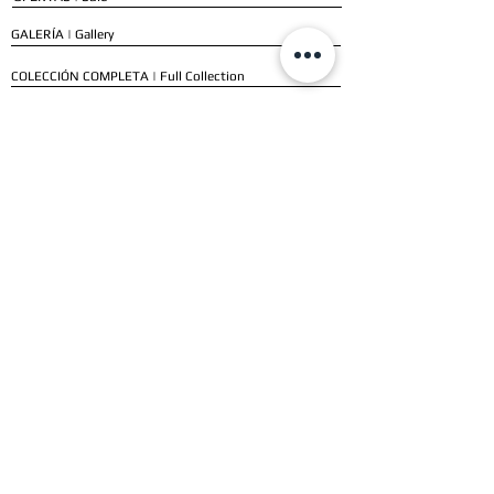
GALERÍA | Gallery
COLECCIÓN COMPLETA | Full Collection
SERVICIOS
ENVÍO E INSTALACIÓN | Delivery & Installation
FORMAS DE PAGO | Payment Methods
GARANTÍA | Warranty
NUESTROS CLIENTES
CLIENTES RESIDENCIALES | Residential Customers
CLIENTES COMERCIALES | Commercial Customers
TESTIMONIOS | Testimonials