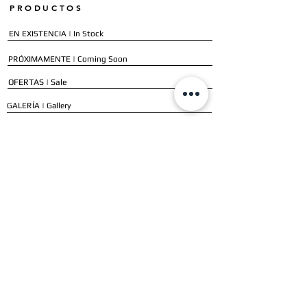
PRODUCTOS
EN EXISTENCIA | In Stock
PRÓXIMAMENTE | Coming Soon
OFERTAS | Sale
GALERÍA | Gallery
COLECCIÓN COMPLETA | Full Collection
SERVICIOS
ENVÍO E INSTALACIÓN | Delivery & Installation
FORMAS DE PAGO | Payment Methods
GARANTÍA | Warranty
NUESTROS CLIENTES