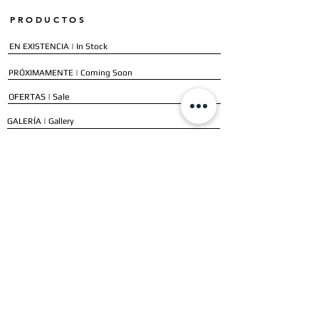
PRODUCTOS
EN EXISTENCIA | In Stock
PRÓXIMAMENTE | Coming Soon
OFERTAS | Sale
GALERÍA | Gallery
COLECCIÓN COMPLETA | Full Collection
SERVICIOS
ENVÍO E INSTALACIÓN | Delivery & Installation
FORMAS DE PAGO | Payment Methods
GARANTÍA | Warranty