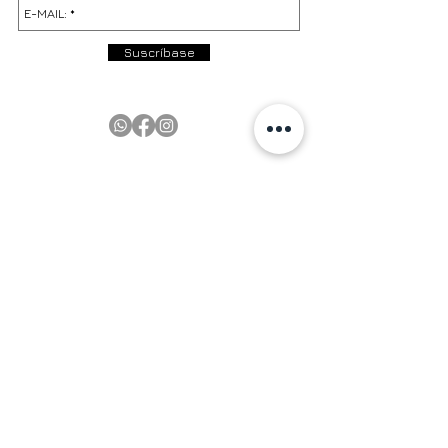
Suscríbase
PRODUCTOS
EN EXISTENCIA | In Stock
PRÓXIMAMENTE | Coming Soon
OFERTAS | Sale
GALERÍA | Gallery
COLECCIÓN COMPLETA | Full Collection
SERVICIOS