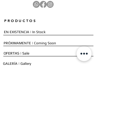
PRODUCTOS
EN EXISTENCIA | In Stock
PRÓXIMAMENTE | Coming Soon
OFERTAS | Sale
GALERÍA | Gallery
COLECCIÓN COMPLETA | Full Collection
SERVICIOS
ENVÍO E INSTALACIÓN | Delivery & Installation
FORMAS DE PAGO | Payment Methods
GARANTÍA | Warranty