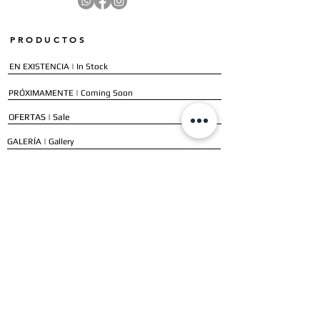
PRODUCTOS
EN EXISTENCIA | In Stock
PRÓXIMAMENTE | Coming Soon
OFERTAS | Sale
GALERÍA | Gallery
COLECCIÓN COMPLETA | Full Collection
SERVICIOS
ENVÍO E INSTALACIÓN | Delivery & Installation
FORMAS DE PAGO | Payment Methods
GARANTÍA | Warranty