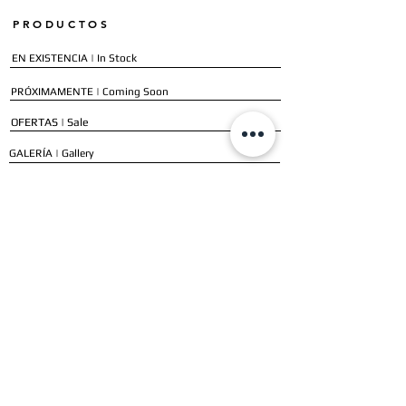
PRODUCTOS
EN EXISTENCIA | In Stock
PRÓXIMAMENTE | Coming Soon
OFERTAS | Sale
GALERÍA | Gallery
COLECCIÓN COMPLETA | Full Collection
SERVICIOS
ENVÍO E INSTALACIÓN | Delivery & Installation
FORMAS DE PAGO | Payment Methods
GARANTÍA | Warranty