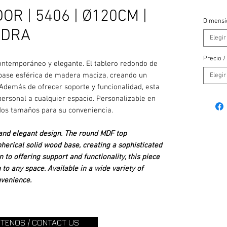
R | 5406 | Ø120CM |
Dimensi
NDRA
Elegir
Precio /
ntemporáneo y elegante. El tablero redondo de
 base esférica de madera maciza, creando un
Elegir
 Además de ofrecer soporte y funcionalidad, esta
ersonal a cualquier espacio. Personalizable en
dos tamaños para su conveniencia.
and elegant design. The round MDF top
herical solid wood base, creating a sophisticated
to offering support and functionality, this piece
o any space. Available in a wide variety of
nvenience.
TENOS / CONTACT US