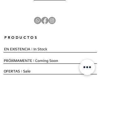
PRODUCTOS
EN EXISTENCIA | In Stock
PRÓXIMAMENTE | Coming Soon
OFERTAS | Sale
GALERÍA | Gallery
COLECCIÓN COMPLETA | Full Collection
SERVICIOS
ENVÍO E INSTALACIÓN | Delivery & Installation
FORMAS DE PAGO | Payment Methods