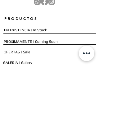
PRODUCTOS
EN EXISTENCIA | In Stock
PRÓXIMAMENTE | Coming Soon
OFERTAS | Sale
GALERÍA | Gallery
COLECCIÓN COMPLETA | Full Collection
SERVICIOS
ENVÍO E INSTALACIÓN | Delivery & Installation
FORMAS DE PAGO | Payment Methods
GARANTÍA | Warranty