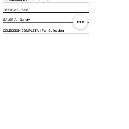
PRÓXIMAMENTE | Coming Soon
OFERTAS | Sale
GALERÍA | Gallery
COLECCIÓN COMPLETA | Full Collection
SERVICIOS
ENVÍO E INSTALACIÓN | Delivery & Installation
FORMAS DE PAGO | Payment Methods
GARANTÍA | Warranty
NUESTROS CLIENTES
CLIENTES RESIDENCIALES | Residential Customers
CLIENTES COMERCIALES | Commercial Customers