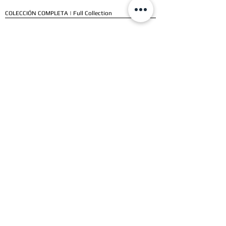
COLECCIÓN COMPLETA | Full Collection
SERVICIOS
ENVÍO E INSTALACIÓN | Delivery & Installation
FORMAS DE PAGO | Payment Methods
GARANTÍA | Warranty
NUESTROS CLIENTES
CLIENTES RESIDENCIALES | Residential Customers
CLIENTES COMERCIALES | Commercial Customers
TESTIMONIOS | Testimonials