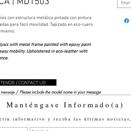
CA | MD1503
Elegir
lisis con estructura metálica pintada con pintura
uedas para fácil movilidad. Tapizado en eco-cuero
nimiento.
alysis with metal frame painted with epoxy paint
easy mobility. Upholstered in eco-leather with
ance.
TENOS / CONTACT US
su mensaje /
Please include the model name in your message
Manténgase Informado(a)
etín informativo y reciba las últimas noticias