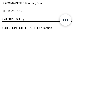
PRÓXIMAMENTE | Coming Soon
OFERTAS | Sale
GALERÍA | Gallery
COLECCIÓN COMPLETA | Full Collection
SERVICIOS
ENVÍO E INSTALACIÓN | Delivery & Installation
FORMAS DE PAGO | Payment Methods
GARANTÍA | Warranty
NUESTROS CLIENTES
CLIENTES RESIDENCIALES | Residential Customers
CLIENTES COMERCIALES | Commercial Customers