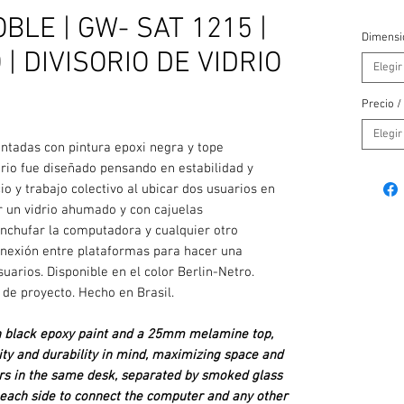
LE | GW- SAT 1215 |
Dimensi
| DIVISORIO DE VIDRIO
Elegir
Precio /
Elegir
intadas con pintura epoxi negra y tope
rio fue diseñado pensando en estabilidad y
o y trabajo colectivo al ubicar dos usuarios en
r un vidrio ahumado y con cajuelas
nchufar la computadora y cualquier otro
conexión entre plataformas para hacer una
uarios. Disponible en el color Berlin-Netro.
 de proyecto. Hecho en Brasil.
th black epoxy paint and a 25mm melamine top,
ity and durability in mind, maximizing space and
ers in the same desk, separated by smoked glass
 each side to connect the computer and any other