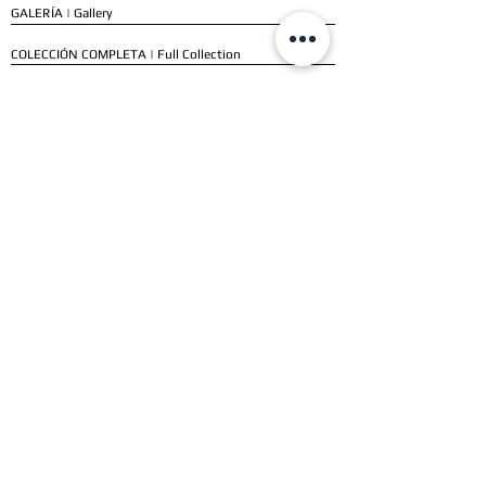
GALERÍA | Gallery
COLECCIÓN COMPLETA | Full Collection
SERVICIOS
ENVÍO E INSTALACIÓN | Delivery & Installation
FORMAS DE PAGO | Payment Methods
GARANTÍA | Warranty
NUESTROS CLIENTES
CLIENTES RESIDENCIALES | Residential Customers
CLIENTES COMERCIALES | Commercial Customers
TESTIMONIOS | Testimonials