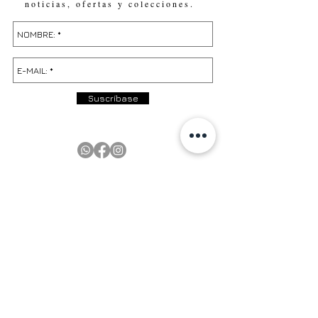
noticias, ofertas y colecciones.
Suscríbase
PRODUCTOS
EN EXISTENCIA | In Stock
PRÓXIMAMENTE | Coming Soon
OFERTAS | Sale
GALERÍA | Gallery
COLECCIÓN COMPLETA | Full Collection