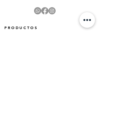
PRODUCTOS
EN EXISTENCIA | In Stock
PRÓXIMAMENTE | Coming Soon
OFERTAS | Sale
GALERÍA | Gallery
COLECCIÓN COMPLETA | Full Collection
SERVICIOS
ENVÍO E INSTALACIÓN | Delivery & Installation
FORMAS DE PAGO | Payment Methods