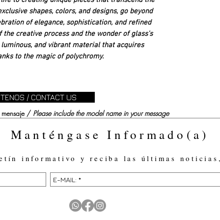
life to creating unique pieces that transcend the
 exclusive shapes, colors, and designs, go beyond
ebration of elegance, sophistication, and refined
of the creative process and the wonder of glass's
t, luminous, and vibrant material that acquires
anks to the magic of polychromy.
TENOS / CONTACT US
su mensaje /
Please include the model name in your message
Manténgase Informado(a)
etín informativo y reciba las últimas noticias