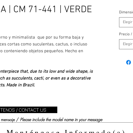
 | CM 71-441 | VERDE
Dimensi
Elegir
Precio /
no y minimalista que por su forma baja y
íces cortas como suculentas, cactus, o incluso
Elegir
o conteniendo objetos pequeños. Hecho en
erpiece that, due to its low and wide shape, is
uch as succulents, cacti, or even as a decorative
ts. Made in Brazil.
TENOS / CONTACT US
su mensaje /
Please include the model name in your message
Manténgase Informado(a)