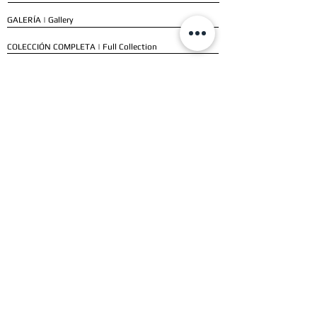
GALERÍA | Gallery
COLECCIÓN COMPLETA | Full Collection
SERVICIOS
ENVÍO E INSTALACIÓN | Delivery & Installation
FORMAS DE PAGO | Payment Methods
GARANTÍA | Warranty
NUESTROS CLIENTES
CLIENTES RESIDENCIALES | Residential Customers
CLIENTES COMERCIALES | Commercial Customers
TESTIMONIOS | Testimonials