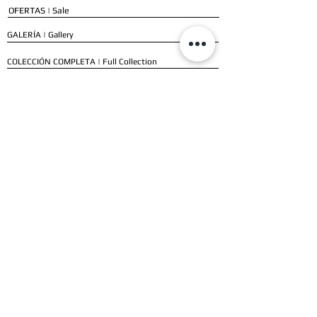
OFERTAS | Sale
GALERÍA | Gallery
COLECCIÓN COMPLETA | Full Collection
SERVICIOS
ENVÍO E INSTALACIÓN | Delivery & Installation
FORMAS DE PAGO | Payment Methods
GARANTÍA | Warranty
NUESTROS CLIENTES
CLIENTES RESIDENCIALES | Residential Customers
CLIENTES COMERCIALES | Commercial Customers