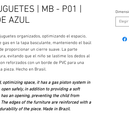
UETES | MB - P01 |
Dimensi
E AZUL
Elegir
juguetes organizados, optimizando el espacio,
e gas en la tapa basculante, manteniendo el baúl
e proporcionar un cierre suave. La parte
ura, evitando que el niño se lastime los dedos al
son reforzados con un borde de PVC para una
la pieza. Hecho en Brasil.
, optimizing space, it has a gas piston system in
 open safely, in addition to providing a soft
k has an opening, preventing the child from
. The edges of the furniture are reinforced with a
urability of the piece. Made in Brazil.