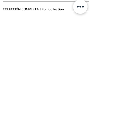
COLECCIÓN COMPLETA | Full Collection
SERVICIOS
ENVÍO E INSTALACIÓN | Delivery & Installation
FORMAS DE PAGO | Payment Methods
GARANTÍA | Warranty
NUESTROS CLIENTES
CLIENTES RESIDENCIALES | Residential Customers
CLIENTES COMERCIALES | Commercial Customers
TESTIMONIOS | Testimonials