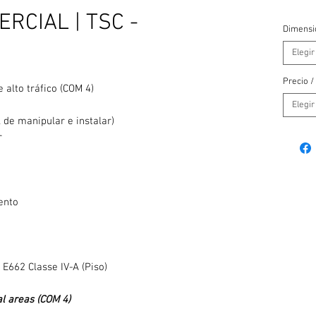
RCIAL | TSC -
Dimensi
Elegir
Precio /
 alto tráfico (COM 4)
Elegir
l de manipular e instalar)
er
ento
g
E662 Classe IV-A (Piso)
al areas (COM 4)