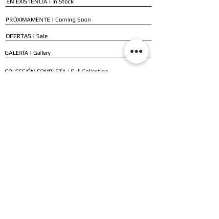
EN EXISTENCIA | In Stock
PRÓXIMAMENTE | Coming Soon
OFERTAS | Sale
GALERÍA | Gallery
COLECCIÓN COMPLETA | Full Collection
SERVICIOS
ENVÍO E INSTALACIÓN | Delivery & Installation
FORMAS DE PAGO | Payment Methods
GARANTÍA | Warranty
NUESTROS CLIENTES
CLIENTES RESIDENCIALES | Residential Customers